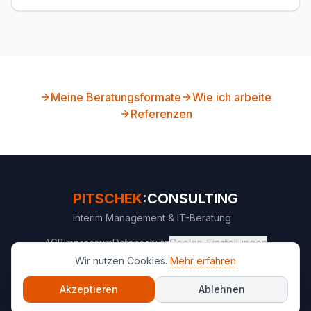
Meine Beratungsformate
Wie ich arbeite
Referenzen
PITSCHEK
:CONSULTING
Interim Management & IT-Beratung
AGB
Impressum
Datenschutz
Cookie-Einstellungen
Wir nutzen Cookies.
Mehr erfahren
Akzeptieren
Ablehnen
©
2026
PITSCHEK:CONSULTING. Alle Rechte vorbehalten.